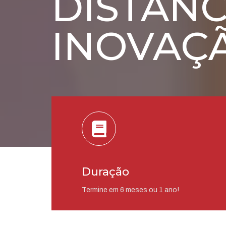
DISTÂNC
INOVAÇ
Duração
Termine em 6 meses ou 1 ano!