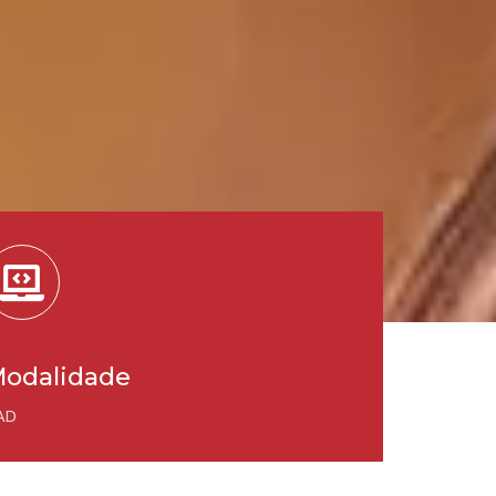
odalidade
AD